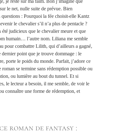
e, je reste sur ma faim. Bon j’imagine que
sur le net, nulle suite de prévue. Bien
uestions : Pourquoi la fée choisit-elle Kantz
evenir le chevalier s’il n’a plus de pentacle ?
s été judicieux que le chevalier meure et que
nom humain… l’autre nom. Liliana me semble
 pour combattre Lilith, qui d’ailleurs a gagné,
le dernier point que je trouve dommage : le
re, porte le poids du monde. Parfait, j’adore ce
e roman se termine sans rédemption possible ou
tion, ou lumière au bout du tunnel. Et si
, le lecteur a besoin, il me semble, de voir le
ou connaître une forme de rédemption, et
ce roman de fantasy :