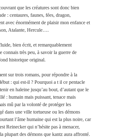
écouvrant que les créatures sont donc bien
tude : centaures, faunes, fées, dragon,
nt avec énormément de plaisir mon enfance et
ason, Atalante, Hercule….
 fluide, bien écrit, et remarquablement
 connais très peu, à savoir la guerre de
ond historique original.
ment sur trois romans, pour répondre à la
but : qui est-il ? Pourquoi a t il ce pentacle
enir en haleine jusqu’au bout, d’autant que le
llé : humain mais puissant, tenace mais
is mû par la volonté de protéger les
gé dans une ville tortueuse ou les démons
ourtant l’âme humaine qui est la plus noire, car
est Reinecker qui n’hésite pas à menacer,
que la plupart des démons que kantz aura affronté.