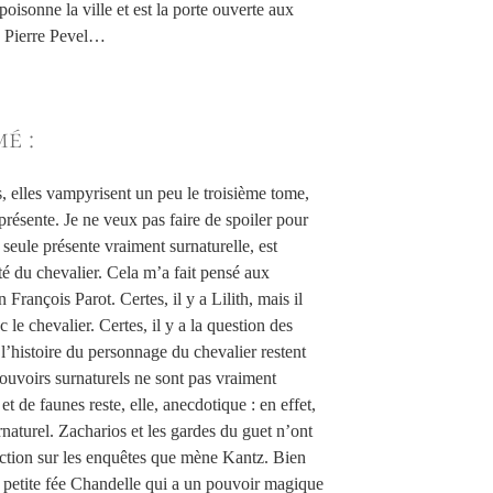
oisonne la ville et est la porte ouverte aux
ns Pierre Pevel…
é :
es, elles vampyrisent un peu le troisième tome,
présente. Je ne veux pas faire de spoiler pour
seule présente vraiment surnaturelle, est
tité du chevalier. Cela m’a fait pensé aux
François Parot. Certes, il y a Lilith, mais il
 le chevalier. Certes, il y a la question des
l’histoire du personnage du chevalier restent
pouvoirs surnaturels ne sont pas vraiment
t de faunes reste, elle, anecdotique : en effet,
rnaturel. Zacharios et les gardes du guet n’ont
’action sur les enquêtes que mène Kantz. Bien
 petite fée Chandelle qui a un pouvoir magique