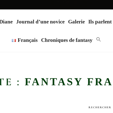
 Diane
Journal d’une novice
Galerie
Ils parlen
Search
Français
Chroniques de fantasy
for:
Search Butt
TE :
FANTASY FR
RECHERCHER