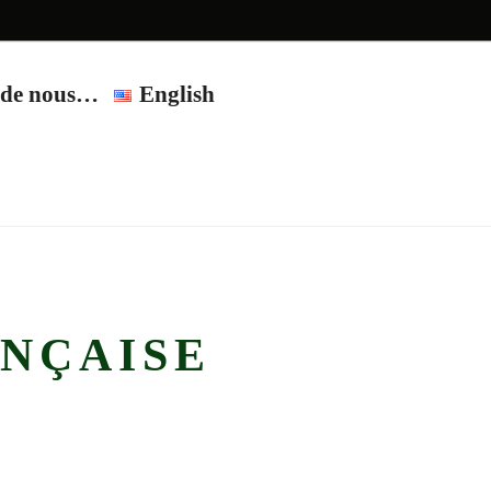
t de nous…
English
on
ANÇAISE