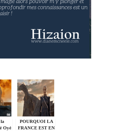
la
POURQUOI LA
lé Oyé
FRANCE EST EN
ns !
RETARD SUR