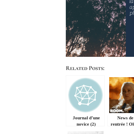
Related Posts:
Journal d’une
News de 
novice (2)
rentrée ! O
braves ge