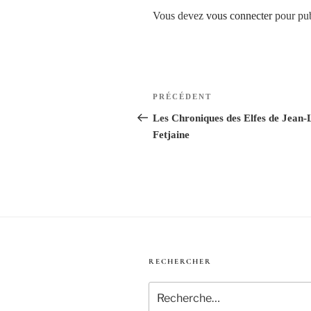
Vous devez
vous connecter
pour pub
Navigation
Article
PRÉCÉDENT
de
précédent
Les Chroniques des Elfes de Jean-
Fetjaine
l’article
RECHERCHER
Recherche
pour