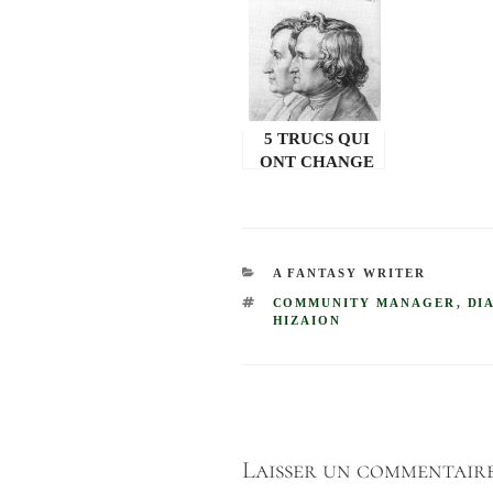
5 TRUCS QUI
ONT CHANGE
DANS LES
CONTES DES
FRERES GRIMM
CATÉGORIES
A FANTASY WRITER
ÉTIQUETTES
COMMUNITY MANAGER
,
DI
HIZAION
Laisser un commentair