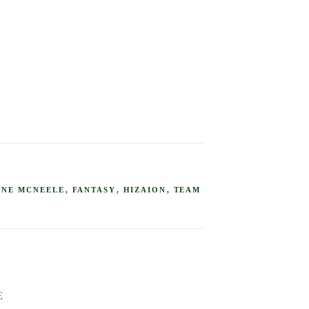
LA FANTASY ?
ANE MCNEELE
,
FANTASY
,
HIZAION
,
TEAM
e