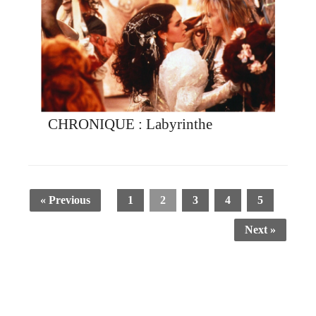
CHRONIQUE : Labyrinthe
« Previous
1
2
3
4
5
Next »