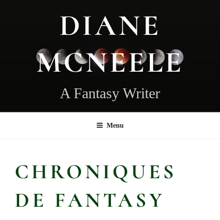
Aller
DIANE
au
contenu
principal
MCNEELE
A Fantasy Writer
Menu
CHRONIQUES
DE FANTASY