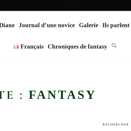
 Diane
Journal d’une novice
Galerie
Ils parlen
Search
Français
Chroniques de fantasy
for:
Search Butt
TE :
FANTASY
RECHERCHER